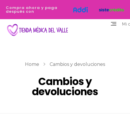
Compra ahora y paga
después con
Mi 
Tienda Médica del Valle
Eres profesional de la salud y necesitas equiparte de los dispositivos de la mejor calidad y que destaquen tu personalidad? Estamos aquí para ayudarte
Home
Cambios y devoluciones
Cambios y
devoluciones