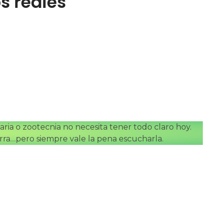
s reales
ia o zootecnia no necesita tener todo claro hoy.
surra…pero siempre vale la pena escucharla.