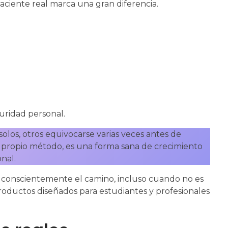
aciente real marca una gran diferencia.
guridad personal.
solos, otros equivocarse varias veces antes de
su propio método, es una forma sana de crecimiento
nal.
egir conscientemente el camino, incluso cuando no es
roductos diseñados para estudiantes y profesionales