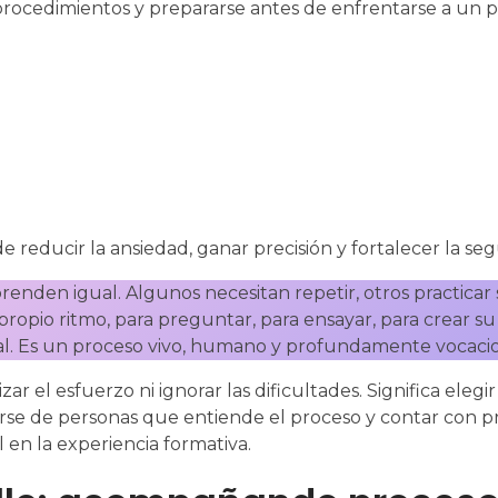
procedimientos y prepararse antes de enfrentarse a un p
 reducir la ansiedad, ganar precisión y fortalecer la se
renden igual. Algunos necesitan repetir, otros practicar 
propio ritmo, para preguntar, para ensayar, para crear 
neal. Es un proceso vivo, humano y profundamente vocacio
zar el esfuerzo ni ignorar las dificultades. Significa el
arse de personas que entiende el proceso y contar con p
 en la experiencia formativa.