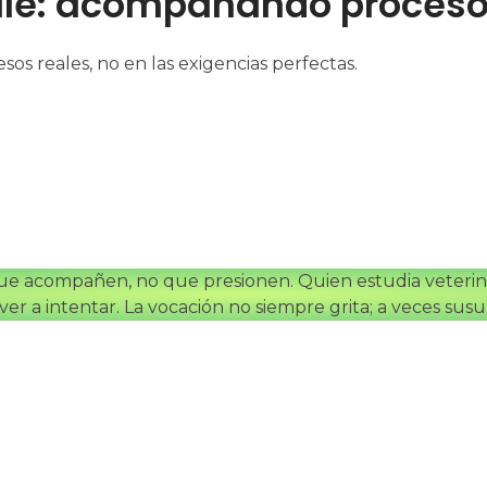
alle: acompañando proceso
os reales, no en las exigencias perfectas.
e acompañen, no que presionen. Quien estudia veterinar
lver a intentar. La vocación no siempre grita; a veces su