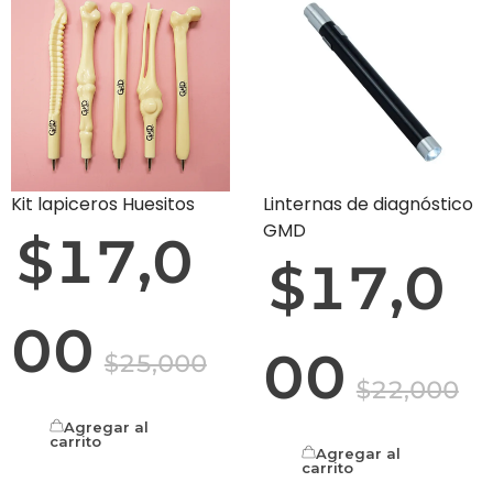
Kit lapiceros Huesitos
Linternas de diagnóstico
GMD
$
17,0
$
17,0
00
00
$
25,000
$
22,000
Agregar al
carrito
Agregar al
carrito