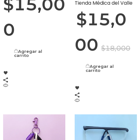
$
15,00
Tienda Médica del Valle
$
15,0
0
00
$
18,000
Agregar al
carrito
Agregar al
carrito