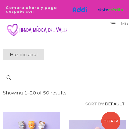
Compra ahora y paga
después con
Mi 
Tienda Médica del Valle
Eres profesional de la salud y necesitas equiparte de los dispositivos de la mejor calidad y que destaquen tu personalidad? Estamos aquí para ayudarte
Haz clic aquí
Showing 1–20 of 50 results
SORT BY:
DEFAULT
OFERTA
OFERTA
OFERTA