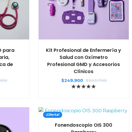
D para
Kit Profesional de Enfermería y
ria,
Salud con Oxímetro
ica de
Profesional GMD y Accesorios
Clínicos
000
$
249,900
$
263,700
¡Oferta!
Fonendoscopio OIS 300