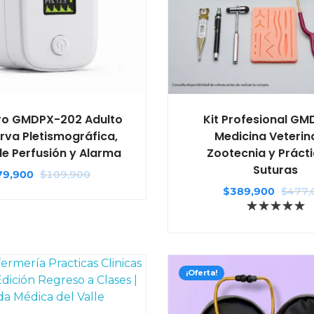
ro GMDPX-202 Adulto
Kit Profesional GM
rva Pletismográfica,
Medicina Veterina
de Perfusión y Alarma
Zootecnia y Práct
Suturas
79,900
$
109,900
$
389,900
$
477,
¡Oferta!