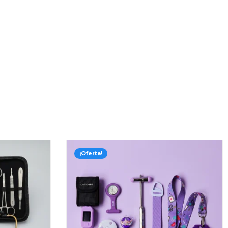
 útil y pensado para cuidar tus
mpeampollas
¡Oferta!