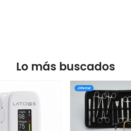
OLLAS
Pequeño,
manos
Ro
Lo más buscados
¡Oferta!