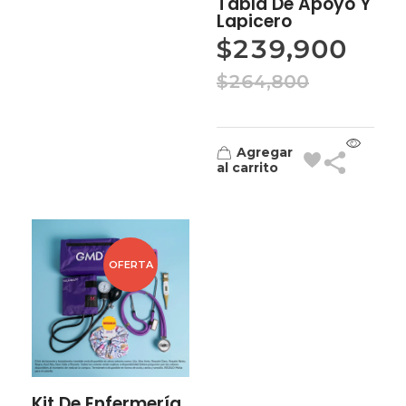
Tabla De Apoyo Y
Lapicero
$
239,900
$
264,800
Agregar
al carrito
OFERTA
Kit De Enfermería