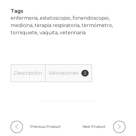
Tags
enfermeria
,
estetoscopio
,
fonendoscopio
,
medicina
,
terapia respiratoria
,
termómetro
,
torniquete
,
vaquita
,
veterinaria
Descripción
Valoraciones
3
Previous Product
Next Product