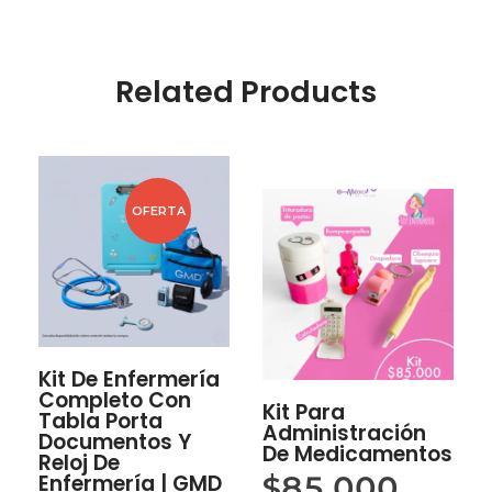
Related Products
OFERTA
Kit De Enfermería
Completo Con
Kit Para
Tabla Porta
Administración
Documentos Y
De Medicamentos
Reloj De
Enfermería | GMD
$
85,000