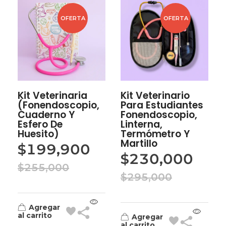
OFERTA
OFERTA
Kit Veterinaria
Kit Veterinario
(Fonendoscopio,
Para Estudiantes
Cuaderno Y
Fonendoscopio,
Esfero De
Linterna,
Huesito)
Termómetro Y
Martillo
$
199,900
$
230,000
$
255,000
$
295,000
Agregar
al carrito
Agregar
al carrito