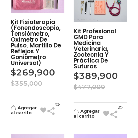
Kit Fisioterapia
(Fonendoscopio,
Kit Profesional
Tensiómetro,
GMD Para
Oxímetro De
Medicina
Pulso, Martillo De
Veterinaria,
Reflejos Y
Zootecnia Y
Goniómetro
Práctica De
Universal)
Suturas
$
269,900
$
389,900
$
355,000
$
477,000
Agregar
Agregar
al carrito
al carrito