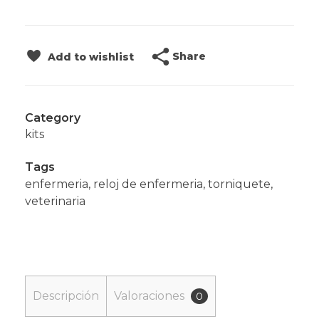
Share
Add to wishlist
Category
kits
Tags
enfermeria
,
reloj de enfermeria
,
torniquete
,
veterinaria
Descripción
Valoraciones
0