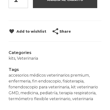
Share
Add to wishlist
Categories
kits
,
Veterinaria
Tags
accesorios médicos veterinarios premium
,
enfermeria
,
fin endoscopio
,
fisioterapia
,
fonendoscopio para veterinaria
,
kit veterinario
GMD
,
medicina
,
pediatría
,
terapia respiratoria
,
termómetro flexible veterinario
,
veterinaria