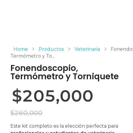
Home
Productos
Veterinaria
Fonendos
Termómetro y To...
Fonendoscopio,
Termómetro y Torniquete
$
205,000
$
260,000
Este kit completo es la elección perfecta para