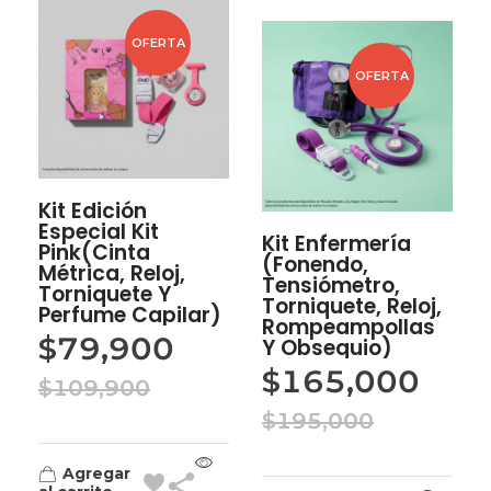
OFERTA
OFERTA
Kit Edición
Especial Kit
Kit Enfermería
Pink(Cinta
(Fonendo,
Métrica, Reloj,
Tensiómetro,
Torniquete Y
Torniquete, Reloj,
Perfume Capilar)
Rompeampollas
$
79,900
Y Obsequio)
$
165,000
$
109,900
$
195,000
Agregar