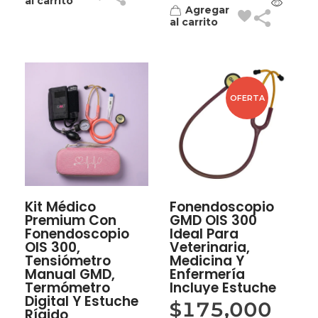
al carrito
Agregar
al carrito
OFERTA
Kit Médico
Fonendoscopio
Premium Con
GMD OIS 300
Fonendoscopio
Ideal Para
OIS 300,
Veterinaria,
Tensiómetro
Medicina Y
Manual GMD,
Enfermería
Termómetro
Incluye Estuche
Digital Y Estuche
$
175,000
Rígido