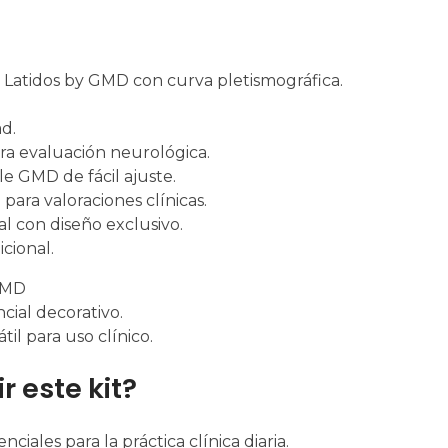
 Latidos by GMD con curva pletismográfica.
ad.
ara evaluación neurológica.
le GMD de fácil ajuste.
 para valoraciones clínicas.
l con diseño exclusivo.
cional.
 GMD
cial decorativo.
l para uso clínico.
r este kit?
iales para la práctica clínica diaria.