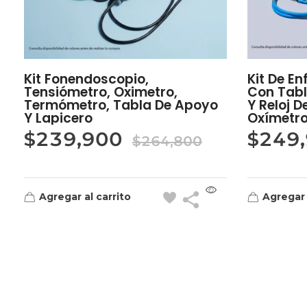
Kit Fonendoscopio,
Kit De E
Tensiómetro, Oximetro,
Con Tab
Termómetro, Tabla De Apoyo
Y Reloj 
Y Lapicero
Oxímetro
$
239,900
$
249
$
264,800
Agregar al carrito
Agregar 