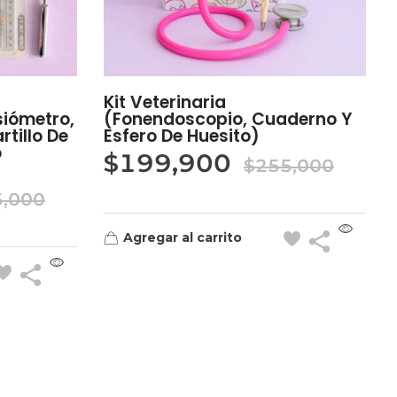
Kit Veterinaria
siómetro,
(Fonendoscopio, Cuaderno Y
rtillo De
Esfero De Huesito)
o
$
199,900
$
255,000
5,000
Agregar al carrito