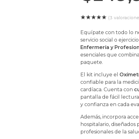
(
3
valoracione
Equípate con todo lo nec
servicio social o ejercic
Enfermería y Profesion
esenciales que combinan
paquete.
El kit incluye el
Oxímetr
confiable para la medic
cardíaca. Cuenta con
c
pantalla de fácil lectur
y confianza en cada eva
Además, incorpora acces
hospitalario, diseñados p
profesionales de la salu