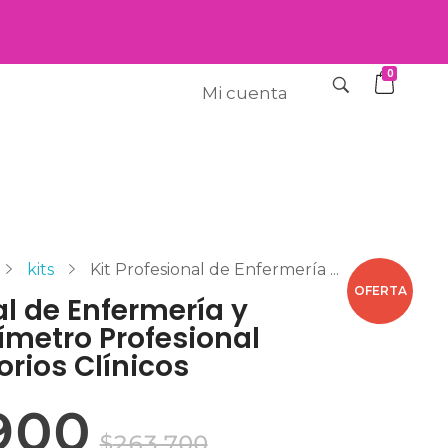
0
Mi cuenta
kits
Kit Profesional de Enfermería ...
OFERTA
al de Enfermería y
ímetro Profesional
rios Clínicos
900
$
263,700