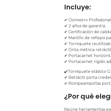
Incluye:
✔ Oxímetro Profesional
✔ 2 años de garantía.
✔ Certificación de calid
✔ Martillo de reflejos p
✔ Torniquete reutilizab
✔ Cinta métrica retráctil
✔ Portacarnet horizonta
✔ Portacarnet rígido adi
✔️Torniquete elástico
✔ Retráctil porta creden
✔ Rompeampollas portáti
¿Por qué elegi
Reúne herramientas esenc