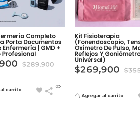
nfermería Completo
Kit Fisioterapia
la Porta Documentos
(Fonendoscopio, Ten
De Enfermería | GMD +
Oxímetro De Pulso, Ma
 Profesional
Reflejos Y Goniómetr
Universal)
,900
$
289,900
$
269,900
$
35
al carrito
Agregar al carrito