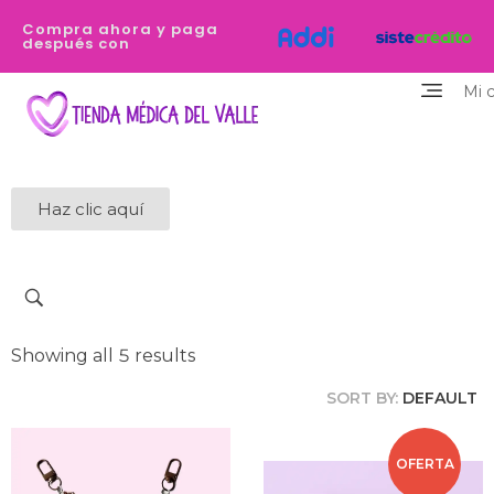
Compra ahora y paga
después con
Mi 
Tienda Médica del Valle
Eres profesional de la salud y necesitas equiparte de los dispositivos de la mejor calidad y que destaquen tu personalidad? Estamos aquí para ayudarte
Haz clic aquí
Showing all 5 results
SORT BY:
DEFAULT
OFERTA