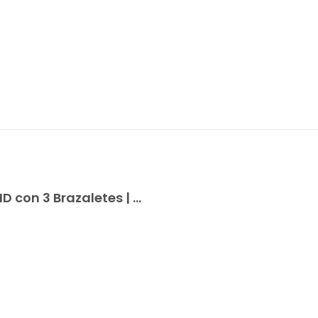
Tensiómetro Aneroide Pediátrico GMD con 3 Brazaletes | Monitor de Presión Arterial Pediátrico