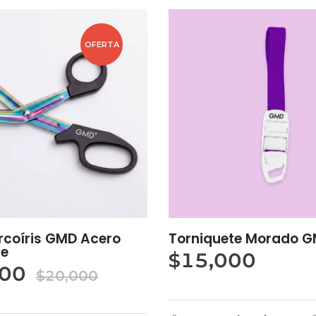
OFERTA
Arcoíris GMD Acero
Torniquete Morado 
le
$
15,000
900
$
20,000