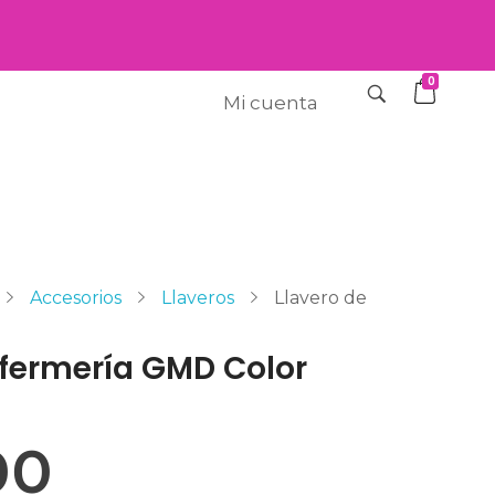
0
Mi cuenta
Accesorios
Llaveros
Llavero de
nfermería GMD Color
00