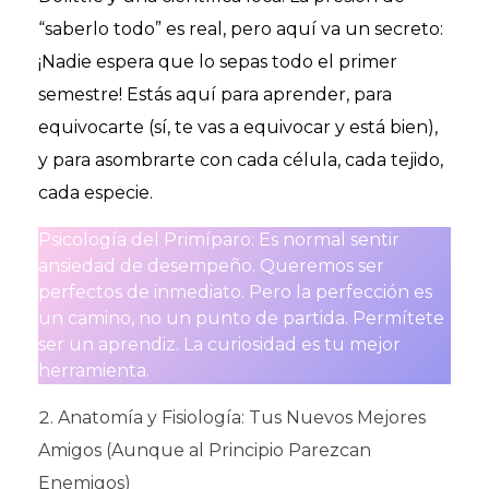
“saberlo todo” es real, pero aquí va un secreto:
¡Nadie espera que lo sepas todo el primer
semestre! Estás aquí para aprender, para
equivocarte (sí, te vas a equivocar y está bien),
y para asombrarte con cada célula, cada tejido,
cada especie.
Psicología del Primíparo: Es normal sentir
ansiedad de desempeño. Queremos ser
perfectos de inmediato. Pero la perfección es
un camino, no un punto de partida. Permítete
ser un aprendiz. La curiosidad es tu mejor
herramienta.
Anatomía y Fisiología: Tus Nuevos Mejores
Amigos (Aunque al Principio Parezcan
Enemigos)