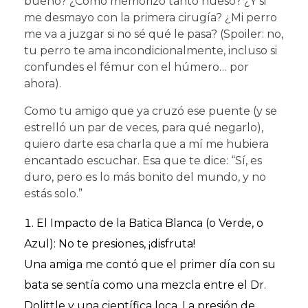
bueno? ¿Cómo memorizo tanto hueso? ¿Y si
me desmayo con la primera cirugía? ¿Mi perro
me va a juzgar si no sé qué le pasa? (Spoiler: no,
tu perro te ama incondicionalmente, incluso si
confundes el fémur con el húmero… por
ahora).
Como tu amigo que ya cruzó ese puente (y se
estrelló un par de veces, para qué negarlo),
quiero darte esa charla que a mí me hubiera
encantado escuchar. Esa que te dice: “Sí, es
duro, pero es lo más bonito del mundo, y no
estás solo.”
El Impacto de la Batica Blanca (o Verde, o
Azul): No te presiones, ¡disfruta!
Una amiga me contó que el primer día con su
bata se sentía como una mezcla entre el Dr.
Dolittle y una científica loca. La presión de