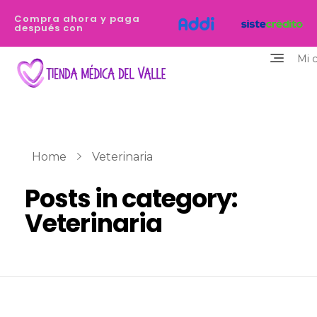
Compra ahora y paga
después con
Mi 
Tienda Médica del Valle
Eres profesional de la salud y necesitas equiparte de los dispositivos de la mejor calidad y que destaquen tu personalidad? Estamos aquí para ayudarte
Home
Veterinaria
Posts in category:
Veterinaria