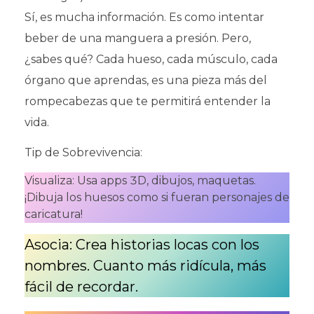
Sí, es mucha información. Es como intentar
beber de una manguera a presión. Pero,
¿sabes qué? Cada hueso, cada músculo, cada
órgano que aprendas, es una pieza más del
rompecabezas que te permitirá entender la
vida.
Tip de Sobrevivencia:
Visualiza: Usa apps 3D, dibujos, maquetas.
¡Dibuja los huesos como si fueran personajes de
caricatura!
Asocia: Crea historias locas con los
nombres. Cuanto más ridícula, más
fácil de recordar.