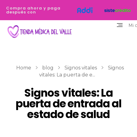
Compra ahora y paga
después con
Mi 
Tienda Médica del Valle
Eres profesional de la salud y necesitas equiparte de los dispositivos de la mejor calidad y que destaquen tu personalidad? Estamos aquí para ayudarte
Home
blog
Signos vitales
Signos
vitales: La puerta de e...
Signos vitales: La
puerta de entrada al
estado de salud