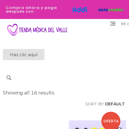
Compra ahora y paga
después con
Mi 
Tienda Médica del Valle
Eres profesional de la salud y necesitas equiparte de los dispositivos de la mejor calidad y que destaquen tu personalidad? Estamos aquí para ayudarte
Haz clic aquí
Showing all 16 results
SORT BY:
DEFAULT
OFERTA