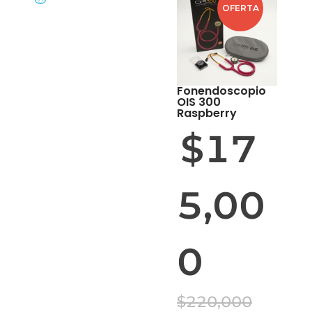
OFERTA
Fonendoscopio
OIS 300
Raspberry
$
17
5,00
0
$
220,000