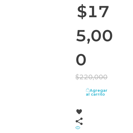
$
17
5,00
0
$
220,000
Agregar
al carrito