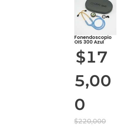
OFERTA
Fonendoscopio
OIS 300 Azul
$
17
5,00
0
$
220,000