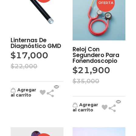
OFERTA
Linternas De
Diagnóstico GMD
Reloj Con
$
17,000
Segundero Para
Fonendoscopio
$
22,000
$
21,900
$
35,000
Agregar
al carrito
Agregar
al carrito