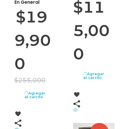
$
11
En General
$
19
5,00
9,90
0
0
Agregar
al carrito
$
255,000
Agregar
al carrito