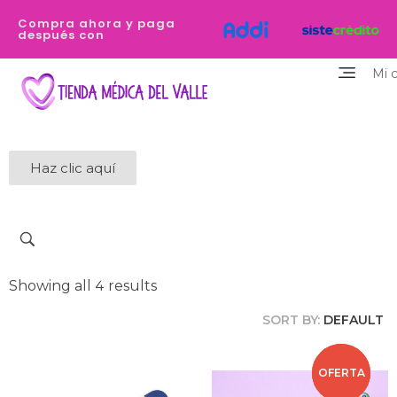
Compra ahora y paga
después con
Mi 
Tienda Médica del Valle
Eres profesional de la salud y necesitas equiparte de los dispositivos de la mejor calidad y que destaquen tu personalidad? Estamos aquí para ayudarte
Haz clic aquí
Showing all 4 results
SORT BY:
DEFAULT
OFERTA
OFERTA
OFERTA