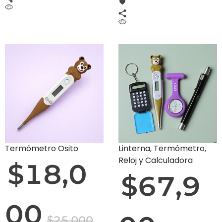
Termómetro Osito
Linterna, Termómetro,
Reloj y Calculadora
$
18,0
$
67,9
00
$
25,000