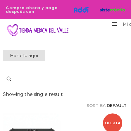
Compra ahora y paga
después con
Mi 
Tienda Médica del Valle
Eres profesional de la salud y necesitas equiparte de los dispositivos de la mejor calidad y que destaquen tu personalidad? Estamos aquí para ayudarte
Haz clic aquí
Showing the single result
SORT BY:
DEFAULT
OFERTA