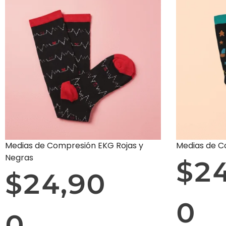
Medias de Compresión EKG Rojas y
Medias de C
Negras
$
2
$
24,90
0
0