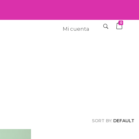
0
Mi cuenta
SORT BY:
DEFAULT