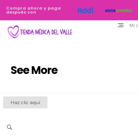
Compra ahora y paga
después con
Mi 
Tienda Médica del Valle
Eres profesional de la salud y necesitas equiparte de los dispositivos de la mejor calidad y que destaquen tu personalidad? Estamos aquí para ayudarte
See More
Haz clic aquí