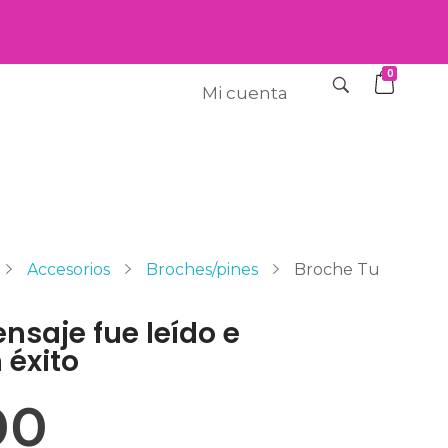
0
Mi cuenta
Accesorios
Broches/pines
Broche Tu
nsaje fue leído e
 éxito
00