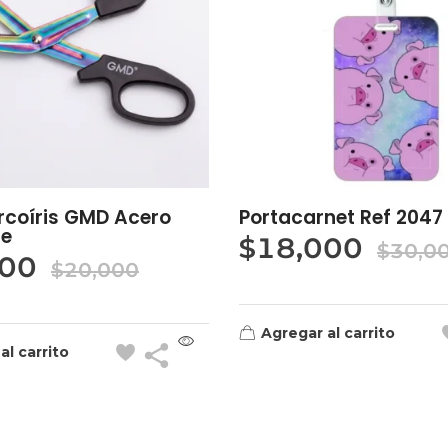
Arcoíris GMD Acero
Portacarnet Ref 2047
le
$
18,000
$
30,0
900
$
20,000
Agregar al carrito
al carrito