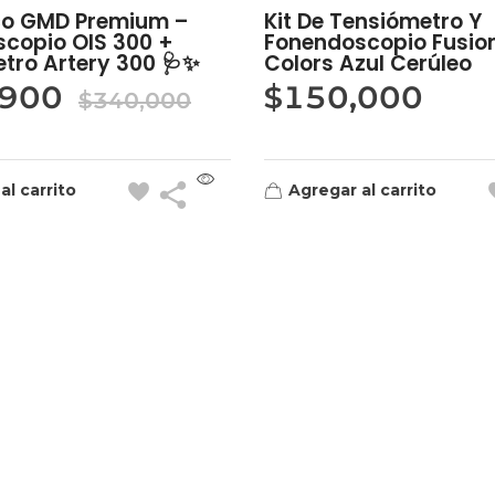
co GMD Premium –
Kit De Tensiómetro Y
copio OIS 300 +
Fonendoscopio Fusio
tro Artery 300 🩺✨
Colors Azul Cerúleo
,900
$
150,000
$
340,000
al carrito
Agregar al carrito
Contacto