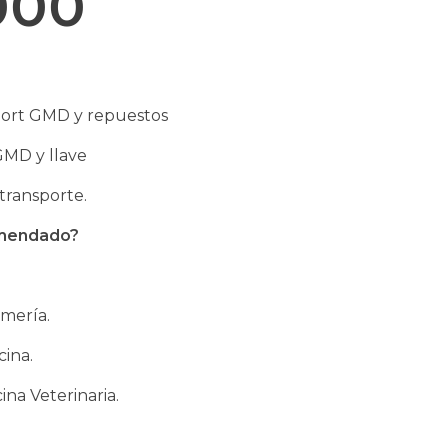
000
ort GMD y repuestos
GMD y llave
transporte.
omendado?
rmería.
cina.
ina Veterinaria.