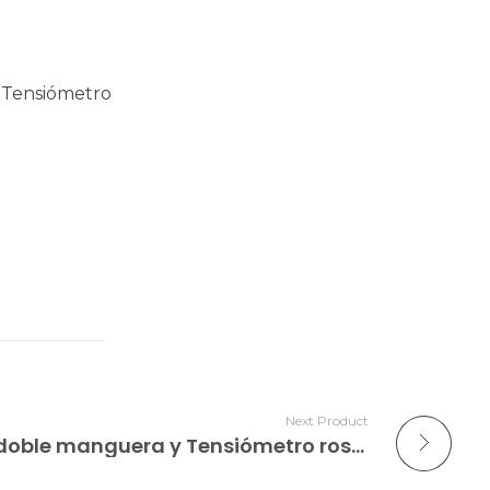
 Tensiómetro
Next Product
Kit de fonendoscopio doble manguera y Tensiómetro rosado claro GMD