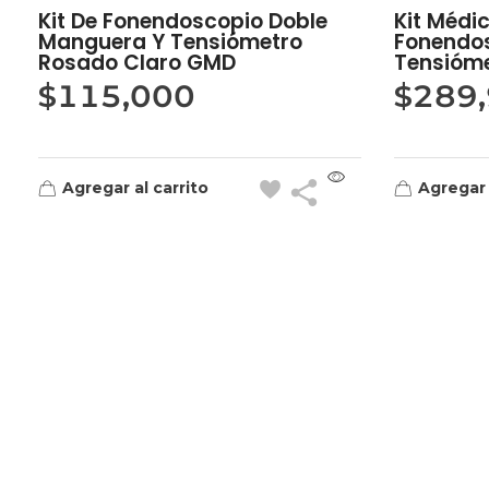
Kit De Fonendoscopio Doble
Kit Médi
Manguera Y Tensiómetro
Fonendos
Rosado Claro GMD
Tensióme
$
115,000
$
289
Agregar al carrito
Agregar 
Quick Links
Home