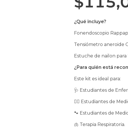
$
115,
¿Qué incluye?
Fonendoscopio Rappap
Tensiómetro aneroide 
Estuche de nailon para 
¿Para quién está rec
Este kit es ideal para:
🩺 Estudiantes de Enfe
👨‍⚕️ Estudiantes de Medi
🐾 Estudiantes de Medic
🫁 Terapia Respiratoria.