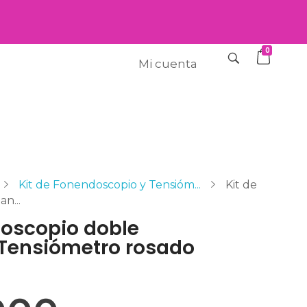
0
Mi cuenta
Kit de Fonendoscopio y Tensióm...
Kit de
n...
doscopio doble
Tensiómetro rosado