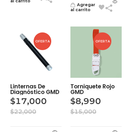
al carrito
Agregar
al carrito
OFERTA
OFERTA
Linternas De
Torniquete Rojo
Diagnóstico GMD
GMD
$
17,000
$
8,990
$
22,000
$
15,000