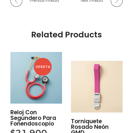
Previous Product
Next Product
Related Products
OFERTA
Reloj Con
Segundero Para
Torniquete
Fonendoscopio
Rosado Neón
$
21,900
GMD