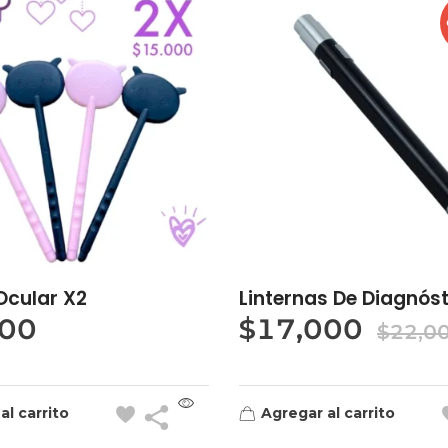
Ocular X2
Linternas De Diagnós
000
$
17,000
$
22,0
al carrito
Agregar al carrito