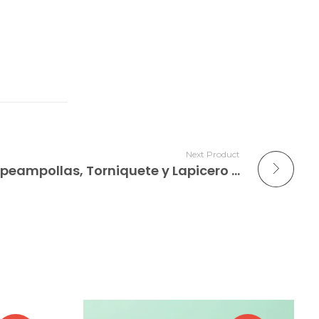
Next Product
Kit Corazón TMV | Rompeampollas, Torniquete y Lapicero para Profesionales de la Salud