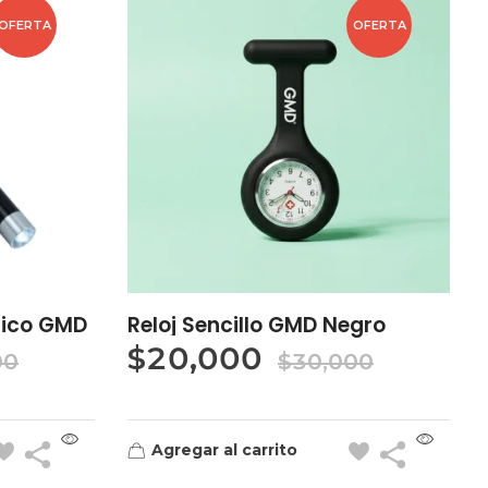
OFERTA
OFERTA
tico GMD
Reloj Sencillo GMD Negro
$
20,000
00
$
30,000
Agregar al carrito