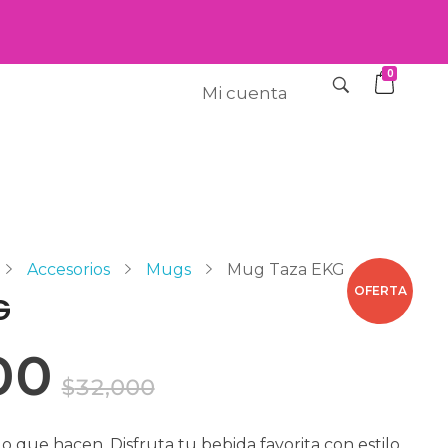
0
Mi cuenta
Accesorios
Mugs
Mug Taza EKG
OFERTA
G
00
$
32,000
o que hacen. Disfruta tu bebida favorita con estilo