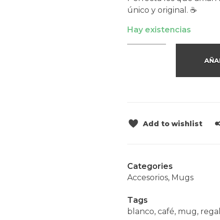
único y original. ☕️
Hay existencias
AÑA
Add to wishlist
Categories
Accesorios
,
Mugs
Tags
blanco
,
café
,
mug
,
rega