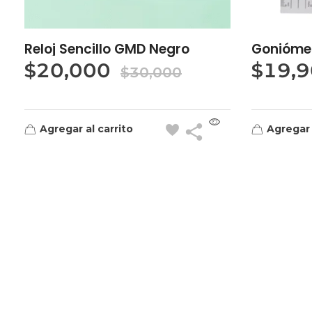
Reloj Sencillo GMD Negro
Goniómet
$
20,000
$
19,
$
30,000
Agregar al carrito
Agregar 
Quick Links