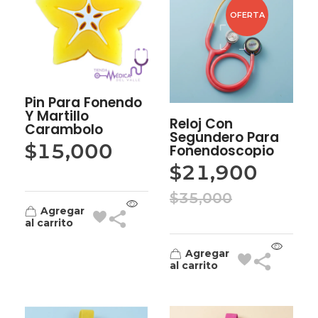
OFERTA
Pin Para Fonendo
Y Martillo
Reloj Con
Carambolo
Segundero Para
$
15,000
Fonendoscopio
$
21,900
$
35,000
Agregar
al carrito
Agregar
al carrito