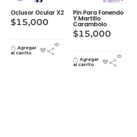
Oclusor Ocular X2
Pin Para Fonendo
Y Martillo
$
15,000
Carambolo
$
15,000
Agregar
al carrito
Agregar
al carrito
Tienda Médica del Valle
Eres profesional de la salud y necesitas equiparte de los dispositivos de la mejor calidad y que destaquen tu personalidad? Estamos aquí para ayudarte