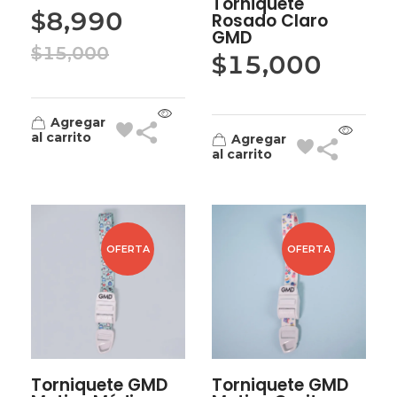
Torniquete
$
8,990
Rosado Claro
GMD
$
15,000
$
15,000
Agregar
al carrito
Agregar
al carrito
OFERTA
OFERTA
Torniquete GMD
Torniquete GMD