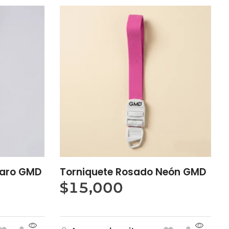
laro GMD
Torniquete Rosado Neón GMD
$
15,000