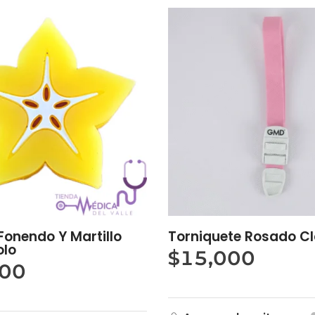
Fonendo Y Martillo
Torniquete Rosado C
lo
$
15,000
000