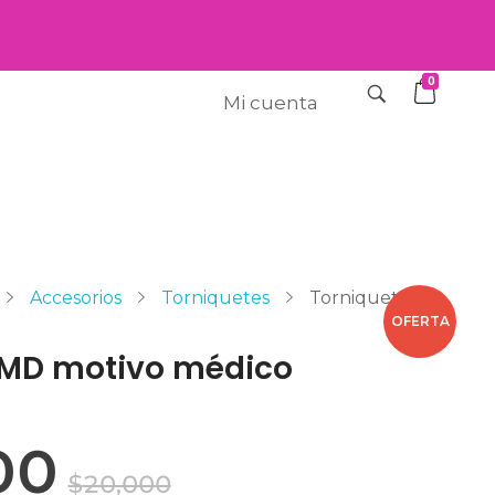
0
Mi cuenta
Accesorios
Torniquetes
Torniquete
OFERTA
GMD motivo médico
00
$
20,000