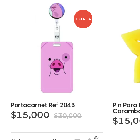
OFERTA
Portacarnet Ref 2046
Pin Para 
Carambo
$
15,000
$
30,000
$
15,