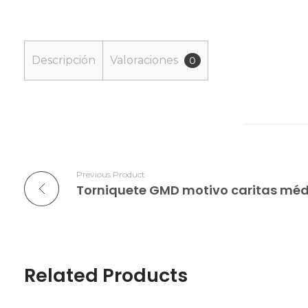
Descripción
Valoraciones
0
Previous Product
Torniquete GMD motivo caritas mé
Related Products