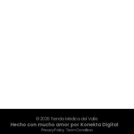
Tienda Médica del Valle
Eres profesional de la salud y necesitas equiparte de los dispositivos de la mejor calidad y que destaquen tu personalidad? Estamos aquí para ayudarte
Quick Links
Home
About
Shop
Contact
Contacto
© 2026 Tienda Médica del Valle.
Hecho con mucho amor por Konekta Digital
Privacy Policy . Term Condition