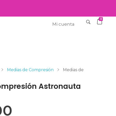
0
Mi cuenta
Medias de Compresión
Medias de
.
ompresión Astronauta
00