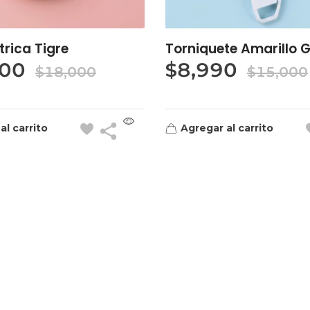
trica Tigre
Torniquete Amarillo 
000
$
8,990
$
18,000
$
15,000
al carrito
Agregar al carrito
Contacto