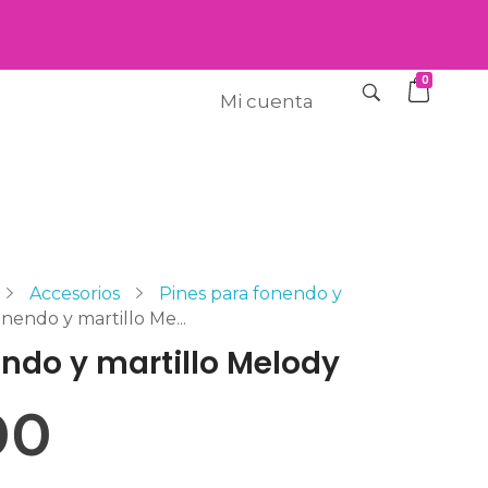
0
Mi cuenta
Accesorios
Pines para fonendo y
onendo y martillo Me...
endo y martillo Melody
00