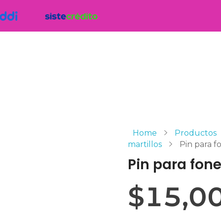
Home
Productos
martillos
Pin para f
Pin para fon
$
15,0