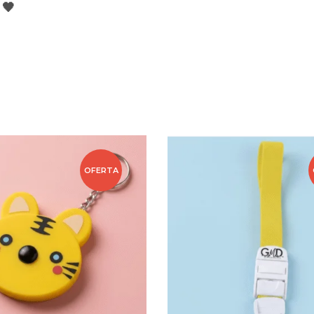
 🖤
OFERTA