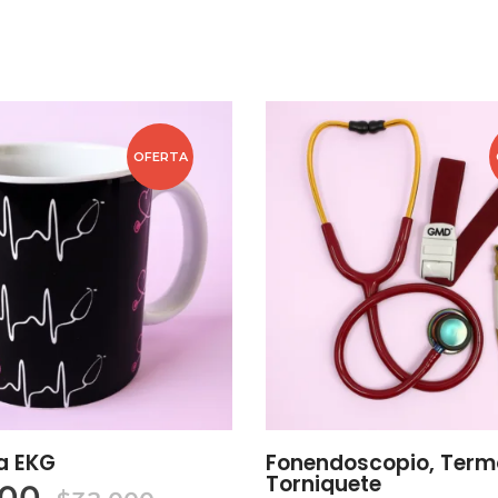
OFERTA
a EKG
Fonendoscopio, Term
Torniquete
000