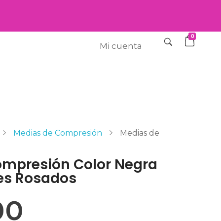
0
Mi cuenta
Medias de Compresión
Medias de
.
ompresión Color Negra
es Rosados
00